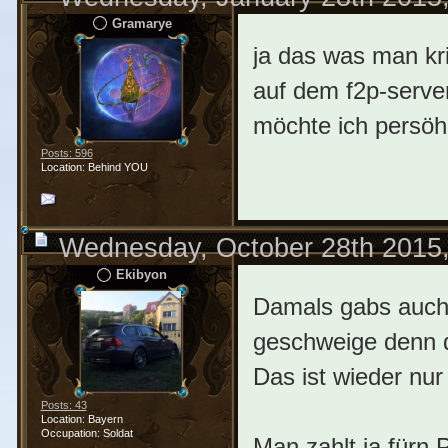
Gramarye
ja das was man k
auf dem f2p-server h
möchte ich persöhn
Posts: 596
Location: Behind YOU
Wednesday, October 28th 2015
Ekibyon
Damals gabs auch 
geschweige denn de
Das ist wieder nu
Posts: 43
Location: Bayern
Occupation: Soldat
Man zahlt ja fürn 