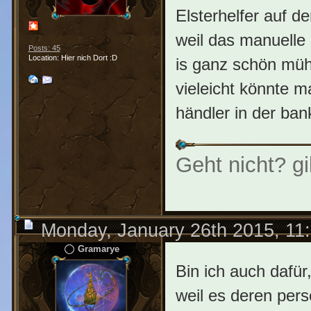
Elsterhelfer auf 
weil das manuelle
Posts: 45
Location: Hier nich Dort :D
is ganz schön müh
vieleicht könnte 
händler in der ban
Geht nicht? gi
Monday, January 26th 2015, 11
Gramarye
Bin ich auch dafür
weil es deren pers