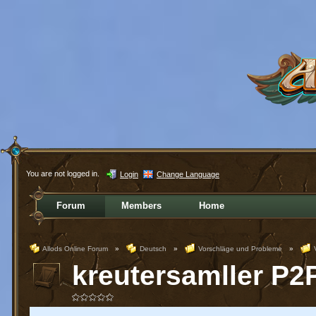
You are not logged in.
Login
Change Language
Forum
Members
Home
Allods Online Forum
»
Deutsch
»
Vorschläge und Probleme
»
kreutersamller P2