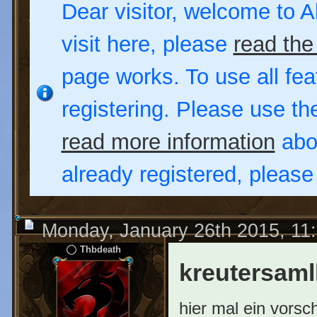
Dear visitor, welcome to Al
visit here, please
read the
page works. To use all fea
registering. Please use t
read more information
abou
already registered, pleas
Monday, January 26th 2015, 11
Thbdeath
kreutersaml
hier mal ein vorsc