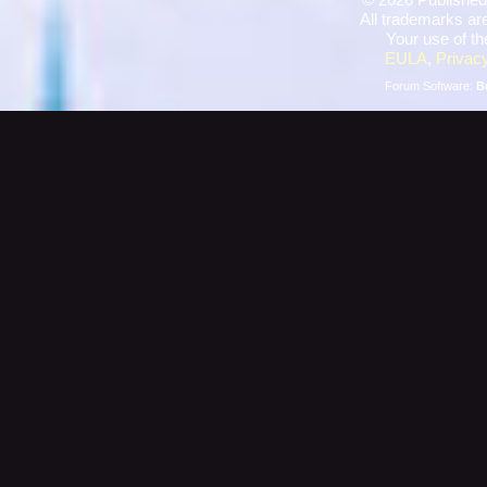
All trademarks are
Your use of th
EULA
,
Privacy
Forum Software:
B