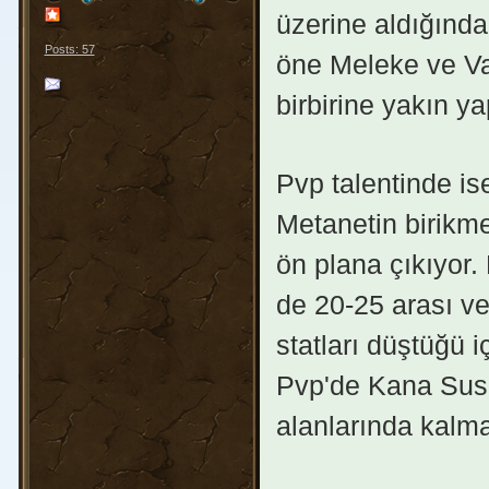
üzerine aldığında
Posts: 57
öne Meleke ve Va
birbirine yakın 
Pvp talentinde is
Metanetin birikm
ön plana çıkıyor.
de 20-25 arası ver
statları düştüğü 
Pvp'de Kana Susa
alanlarında kalma