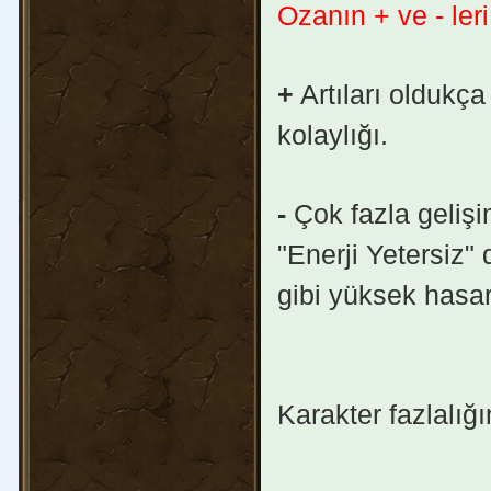
Ozanın + ve - leri
+
Artıları oldukç
kolaylığı.
-
Çok fazla gelişi
"Enerji Yetersiz"
gibi yüksek hasar
Karakter fazlalığ