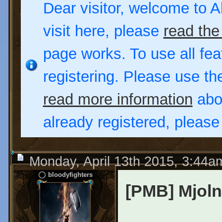
Dear visitor, welcome to Al
visit here, please
read the
page works. To use all fea
registering. Please use t
read more information
abou
already registered, pleas
Monday, April 13th 2015, 3:44a
bloodyfighters
[PMB] Mjoln