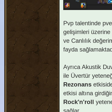
Pvp talentinde pve'
gelişimleri üzerine
ve Canlılık değerim
fayda sağlamaktad
Ayrıca Akustik Duva
ile Üvertür yeteneğ
Rezonans
etkisid
etkisi altına girdi
Rock'n'roll
yetene
sağlar.