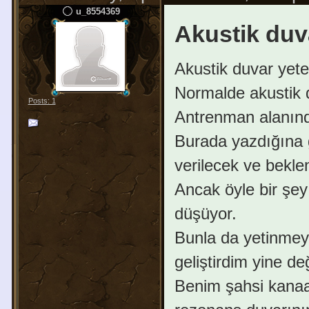
u_8554369
Akustik duv
Akustik duvar yete
Normalde akustik d
Posts: 1
Antrenman alanında
Burada yazdığına 
verilecek ve bekl
Ancak öyle bir şey
düşüyor.
Bunla da yetinmey
geliştirdim yine de
Benim şahsi kanaat