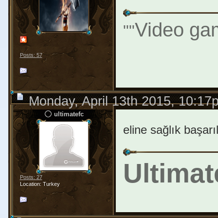
Video gam
"
"
Posts: 57
Monday, April 13th 2015, 10:17
ultimatefc
eline sağlık başarı
Ultimat
Posts: 27
Location: Turkey