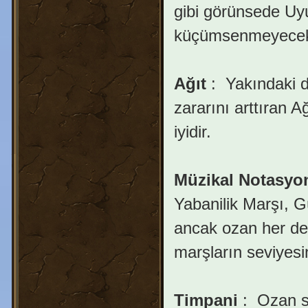
gibi görünsede Uy
küçümsenmeyecek 
Ağıt
:
Yakındaki dü
zararını arttıran A
iyidir.
Müzikal Notasyo
Yabanilik Marşı, G
ancak ozan her def
marşların seviyesi
Timpani
:
Ozan sa