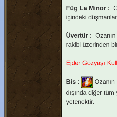
Füg La Minor
:
O
içindeki düşmanları
Üvertür
:
Ozanın r
rakibi üzerinden bi
Ejder Gözyaşı Kull
Bis
:
Ozanın k
dışında diğer tüm 
yetenektir.