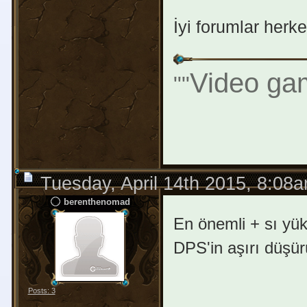
İyi forumlar herke
Video gam
"
"
Tuesday, April 14th 2015, 8:08
berenthenomad
En önemli + sı yük
DPS'in aşırı düşür
Posts: 3