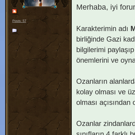
Merhaba, iyi foru
Posts: 57
Karakterimin adı
M
birliğinde Gazi k
bilgilerimi paylaş
önemlerini ve oynay
Ozanların alanlard
kolay olması ve üz
olması açısından o
Ozanlar zindanlarda
sınıfların 4 farklı