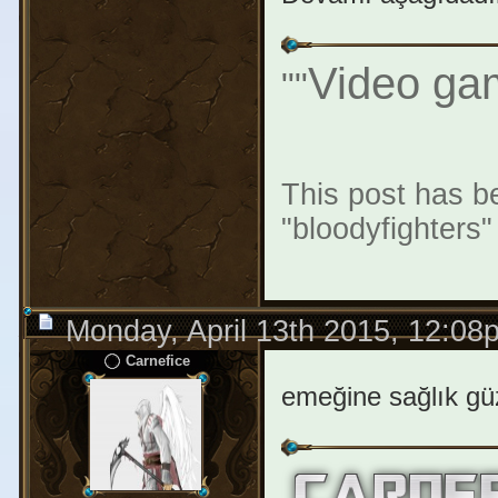
Video gam
"
"
This post has be
"bloodyfighters
Monday, April 13th 2015, 12:08
Carnefice
emeğine sağlık gü