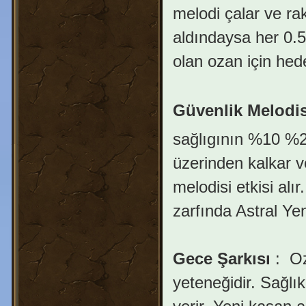
melodi çalar ve rak
aldındaysa her 0.5
olan ozan için hed
Güvenlik Melodis
sağlıgının %10 %20
üzerinden kalkar v
melodisi etkisi alı
zarfında Astral Ye
Gece Şarkısı
:
Oz
yeteneğidir. Sağlı