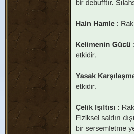
bir debufftır. Sılah
Hain Hamle
: Raki
Kelimenin Gücü
:
etkidir.
Yasak Karşılaşm
etkidir.
Çelik Işıltısı
: Raki
Fiziksel saldırı d
bir sersemletme ye