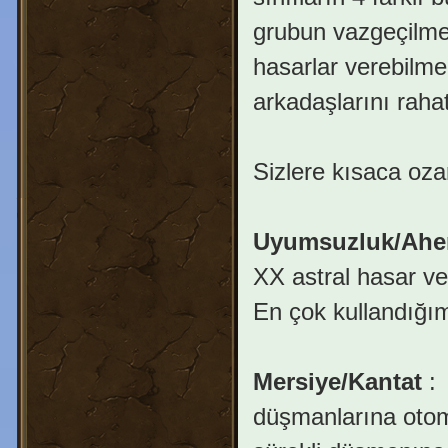
grubun vazgeçilmez
hasarlar verebilme
arkadaşlarını raha
Sizlere kısaca oza
Uyumsuzluk/Ahen
XX astral hasar ve
En çok kullandığım
Mersiye/Kantat
:
düşmanlarına otoma