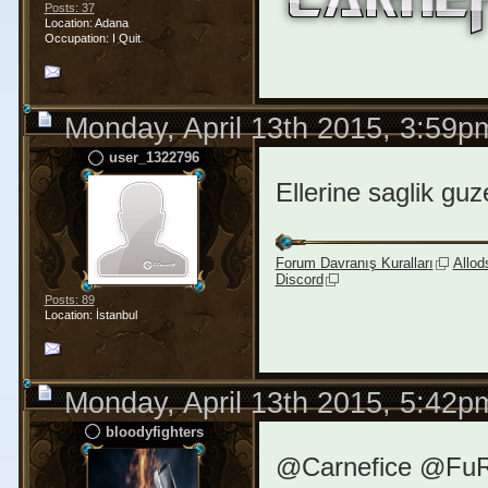
Posts: 37
Location: Adana
Occupation: I Quit
Monday, April 13th 2015, 3:59p
user_1322796
Ellerine saglik gu
Forum Davranış Kuralları
Allod
Discord
Posts: 89
Location: İstanbul
Monday, April 13th 2015, 5:42p
bloodyfighters
@Carnefice @FuRy