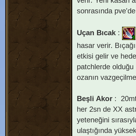
verir. Yeni kasan 
sonrasında pve'de
Uçan Bıcak
:
hasar verir. Bıça
etkisi gelir ve hed
patchlerde olduğu
ozanın vazgeçilmez
Beşli Akor
:
20mt 
her 2sn de XX astr
yeteneğini sırasıy
ulaştığında yüksek