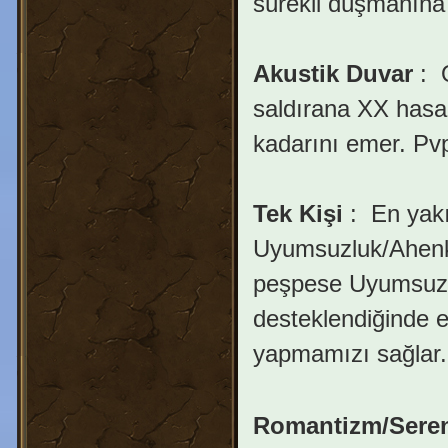
sürekli düşmanına 
Akustik Duvar
:
O
saldırana XX hasar
kadarını emer. Pvp
Tek Kişi
:
En yakı
Uyumsuzluk/Ahenks
peşpese Uyumsuzlu
desteklendiğinde e
yapmamızı sağlar.
Romantizm/Sere