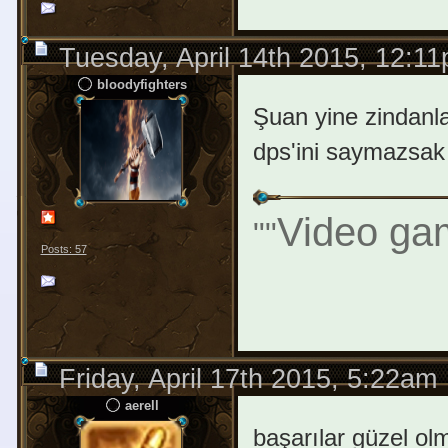
Tuesday, April 14th 2015, 12:1
bloodyfighters
Şuan yine zindanla
dps'ini saymazsak 
Video gam
"
"
Posts: 57
Friday, April 17th 2015, 5:22am
aerell
başarılar güzel o