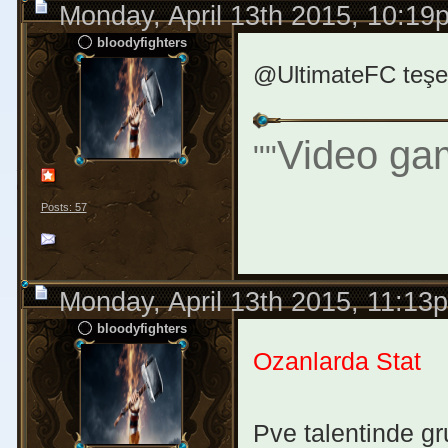
Monday, April 13th 2015, 10:19
bloodyfighters
@UltimateFC teşe
Video gam
"
"
Posts: 57
Monday, April 13th 2015, 11:13
bloodyfighters
Ozanlarda Stat
Pve talentinde gr