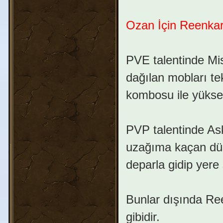
Ozan İçin Reenkar
PVE talentinde Mis
dağılan mobları te
kombosu ile yükse
PVP talentinde Ask
uzağıma kaçan düş
deparla gidip yere
Bunlar dışında Ree
gibidir.