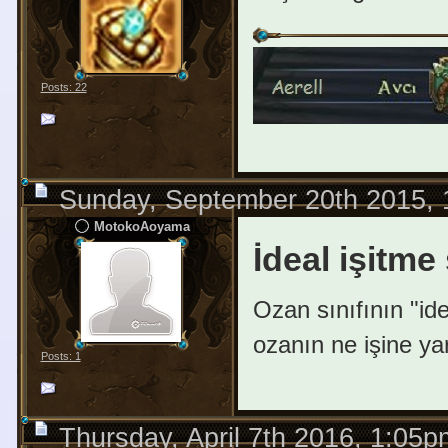
Posts: 22
Sunday, September 20th 2015,
MotokoAoyama
İdeal işitme
Ozan sınıfının "idea
ozanın ne işine yar
Posts: 1
Thursday, April 7th 2016, 1:05p