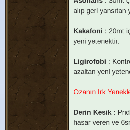
Asonans
: 30mt ç
alıp geri yansıtan y
Kakafoni
: 20mt i
yeni yetenektir.
Ligirofobi
: Kontr
azaltan yeni yetene
Ozanın Irk Yenekle
Derin Kesik
: Prid
hasar veren ve 6sn