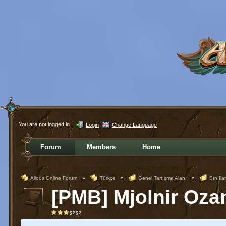
You are not logged in.
Login
Change Language
Forum
Members
Home
Allods Online Forum
»
Türkçe
»
Genel Tartışma Alanı
»
Sınıflar
[PMB] Mjolnir Oza