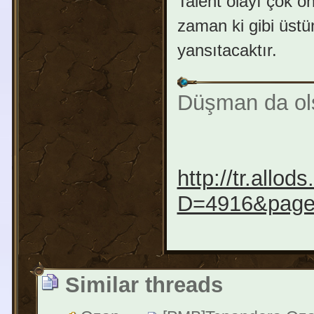
Talent olayı çok ö
zaman ki gibi üstün
yansıtacaktır.
Düşman da ols
http://tr.all
D=4916&pag
Similar threads