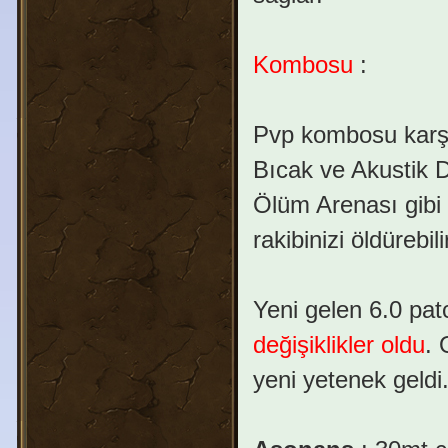
Kombosu
:
Pvp kombosu karşı
Bıcak ve Akustik Du
Ölüm Arenası gibi 
rakibinizi öldürebili
Yeni gelen 6.0 pat
değişiklikler oldu
.
yeni yetenek geldi