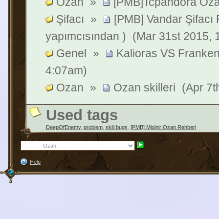
Ozan
»
[PMB]Tcpandora Oza
Şifacı
»
[PMB] Vandar Şifacı 
yapımcısından )
(Mar 31st 2015, 
Genel
»
Kalioras VS Franken
4:07am)
Ozan
»
Ozan skilleri
(Apr 7t
Used tags
DeepOfEnemy
,
problem
,
skill bugs
,
[PMB] Mjolnir Ozan Rehberi
Help