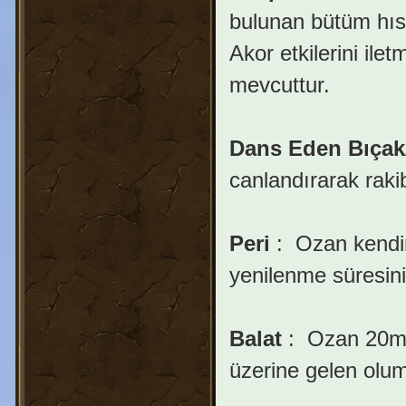
bulunan bütüm hıs
Akor etkilerini ile
mevcuttur.
Dans Eden Bıçak
canlandırarak rakib
Peri
:
Ozan kendine
yenilenme süresini
Balat
:
Ozan 20mt i
üzerine gelen olums