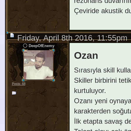
rezonans duvarının
Çeviride akustik 
Friday, April 8th 2016, 11:55pm
DeepOfEnemy
Ozan
Sırasıyla skill ku
Skiller birbirini t
Posts: 68
kurtuluyor.
Ozanı yeni oynayan
karakterden soğutab
İlk etapta savaş d