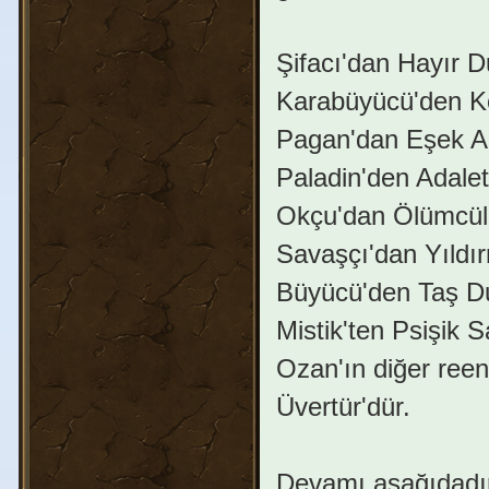
Şifacı'dan Hayır D
Karabüyücü'den K
Pagan'dan Eşek Ar
Paladin'den Adaleti
Okçu'dan Ölümcül
Savaşçı'dan Yıldı
Büyücü'den Taş D
Mistik'ten Psişik 
Ozan'ın diğer ree
Üvertür'dür.
Devamı aşağıdadır