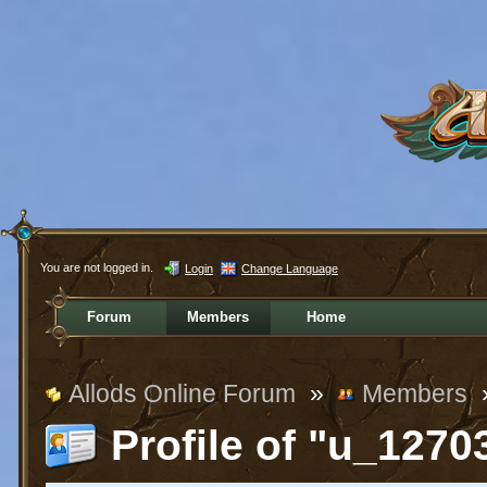
You are not logged in.
Login
Change Language
Forum
Members
Home
Allods Online Forum
»
Members
Profile of "u_127