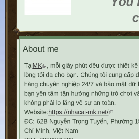
You h
c
About me
Tại
MK
, mỗi giây phút đều được thiết kế
lòng tối đa cho bạn. Chúng tôi cung cấp d
hàng chuyên nghiệp 24/7 và bảo mật dữ l
bạn yên tâm tận hưởng những trò chơi v
không phải lo lắng về sự an toàn.
Website:
https://nhacai-mk.net/
ĐC: 62B Nguyễn Trọng Tuyển, Phường 1
Chí Minh, Việt Nam