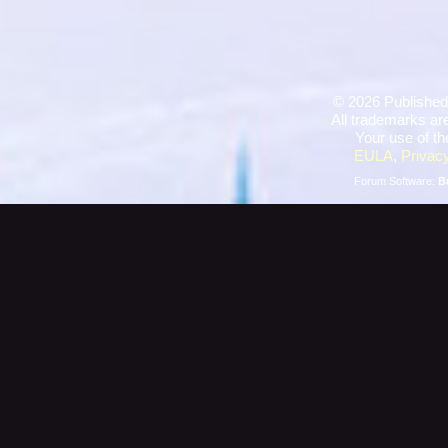
©
2026 Published
All trademarks are
Your use of th
EULA
,
Privacy
Forum Software:
B