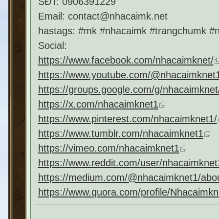
SĐT: 0906391229
Email: contact@nhacaimk.net
hastags: #mk #nhacaimk #trangchumk #
Social:
https://www.facebook.com/nhacaimknet/
https://www.youtube.com/@nhacaimknet
https://groups.google.com/g/nhacaimkne
https://x.com/nhacaimknet1
https://www.pinterest.com/nhacaimknet1/
https://www.tumblr.com/nhacaimknet1
https://vimeo.com/nhacaimknet1
https://www.reddit.com/user/nhacaimknet
https://medium.com/@nhacaimknet1/abo
https://www.quora.com/profile/Nhacaimkn