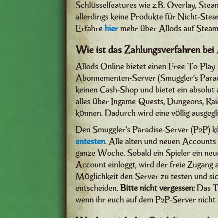
Schlüsselfeatures wie z.B. Overlay, Stea
allerdings keine Produkte für Nicht-Ste
Erfahre
hier
mehr über Allods auf Steam
Wie ist das Zahlungsverfahren bei
Allods Online bietet einen Free-To-Play
Abonnementen-Server (Smuggler‘s Parad
keinen Cash-Shop und bietet ein absolut
alles über Ingame-Quests, Dungeons, Ra
können. Dadurch wird eine völlig ausgegl
Den Smuggler’s Paradise-Server (P2P) kö
antesten
. Alle alten und neuen Accounts
ganze Woche. Sobald ein Spieler ein neue
Account einloggt, wird der freie Zugang 
Möglichkeit den Server zu testen und sic
entscheiden.
Bitte nicht vergessen:
Das Te
wenn ihr euch auf dem P2P-Server nicht e